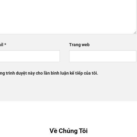
il
*
Trang web
ng trình duyệt này cho lần bình luận kế tiếp của tôi.
Về Chúng Tôi