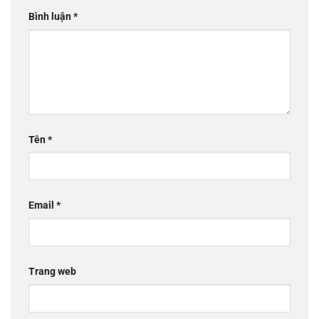
Bình luận
*
Tên
*
Email
*
Trang web