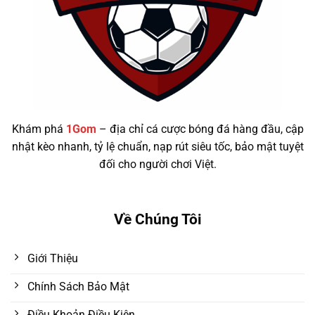
Khám phá
1Gom
– địa chỉ cá cược bóng đá hàng đầu, cập
nhật kèo nhanh, tỷ lệ chuẩn, nạp rút siêu tốc, bảo mật tuyệt
đối cho người chơi Việt.
Về Chúng Tôi
Giới Thiệu
Chính Sách Bảo Mật
Điều Khoản Điều Kiện