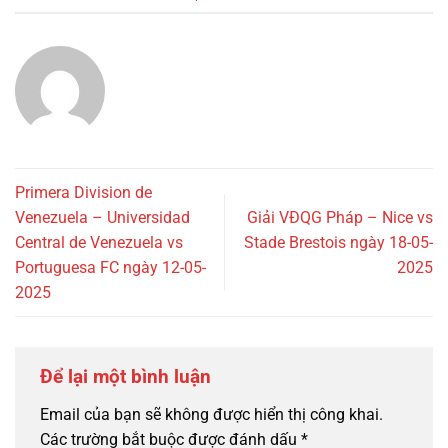
Primera Division de
Venezuela – Universidad
Giải VĐQG Pháp – Nice vs
Central de Venezuela vs
Stade Brestois ngày 18-05-
Portuguesa FC ngày 12-05-
2025
2025
Để lại một bình luận
Email của bạn sẽ không được hiển thị công khai.
Các trường bắt buộc được đánh dấu
*