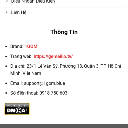
Điều Khoản Điều Kiện
Liên Hệ
Thông Tin
Brand:
1GOM
Trang web:
https://gemeilia.tv/
Địa chỉ:
23/1 Lê Văn Sỹ, Phường 13, Quận 3, TP. Hồ Chí
Minh, Việt Nam
Email:
support@1gom.blue
Số điện thoại: 0918 750 603