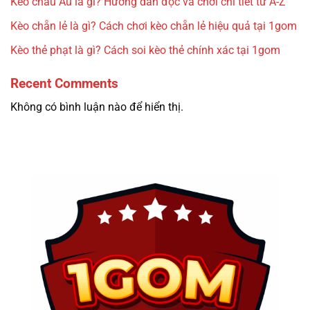
Kèo châu Âu là gì? Hướng dẫn đọc và chơi chi tiết từ A-Z
Kèo chẵn lẻ là gì? Cách chơi kèo chẵn lẻ hiệu quả tại 1gom
Kèo thẻ phạt là gì? Cách soi kèo thẻ chính xác tại 1gom
Recent Comments
Không có bình luận nào để hiển thị.