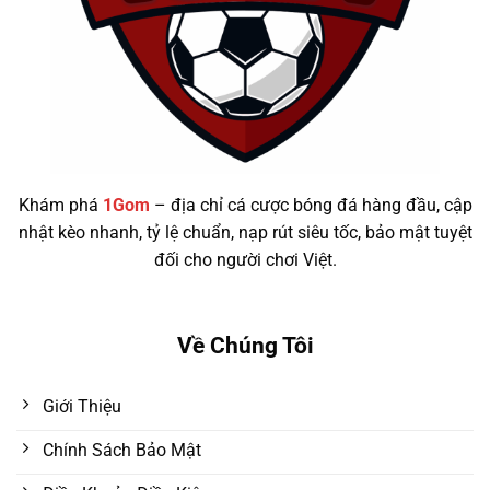
Khám phá
1Gom
– địa chỉ cá cược bóng đá hàng đầu, cập
nhật kèo nhanh, tỷ lệ chuẩn, nạp rút siêu tốc, bảo mật tuyệt
đối cho người chơi Việt.
Về Chúng Tôi
Giới Thiệu
Chính Sách Bảo Mật