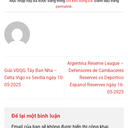
Mục nhập này đã được đăng trong
Soi Kèo Bóng Đá
. Đánh dấu trang
permalink
.
Argentina Reserve League –
Giải VĐQG Tây Ban Nha –
Defensores de Cambaceres
Celta Vigo vs Sevilla ngày 10-
Reserves vs Deportivo
05-2025
Espanol Reserves ngày 16-
05-2025
Để lại một bình luận
Email của bạn sẽ không được hiển thị công khai.