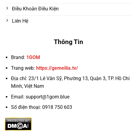
Điều Khoản Điều Kiện
Liên Hệ
Thông Tin
Brand:
1GOM
Trang web:
https://gemeilia.tv/
Địa chỉ:
23/1 Lê Văn Sỹ, Phường 13, Quận 3, TP. Hồ Chí
Minh, Việt Nam
Email:
support@1gom.blue
Số điện thoại: 0918 750 603