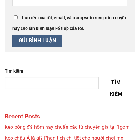
Lưu tên của tôi, email, và trang web trong trình duyệt
này cho lần bình luận kế tiếp của tôi.
Tìm kiếm
TÌM
KIẾM
Recent Posts
Kèo bóng đá hôm nay chuẩn xác từ chuyên gia tại 1gom
Kèo châu Á là gì? Phân tích chi tiết cho người chơi mới