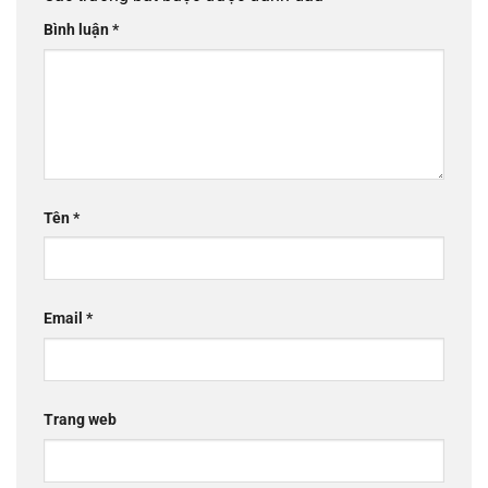
Bình luận
*
Tên
*
Email
*
Trang web