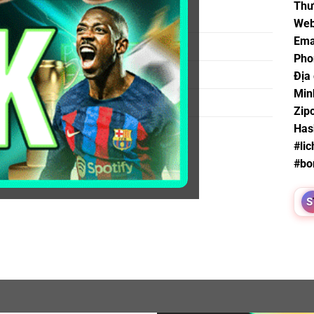
Thư
Bảng xếp hạng
Web
tỷ
Ema
Kết quả bóng đá
n nhỏ
Pho
Lịch thi đấu
p
Địa 
õi
Min
Livescore
an
Zip
Has
Soi kèo bóng đá
#li
#bo
S