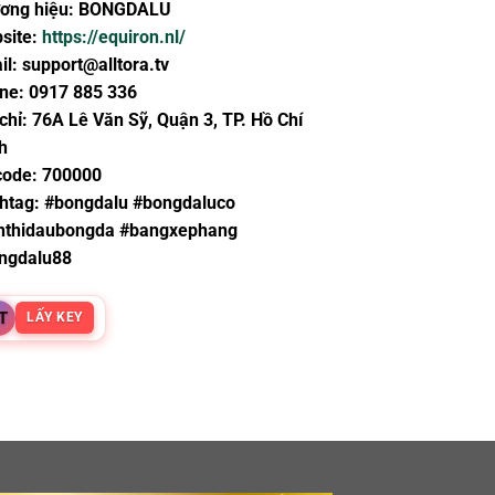
ơng hiệu: BONGDALU
site:
https://equiron.nl/
il:
support@alltora.tv
ne: 0917 885 336
chỉ: 76A Lê Văn Sỹ, Quận 3, TP. Hồ Chí
h
code: 700000
htag: #bongdalu #bongdaluco
chthidaubongda #bangxephang
ngdalu88
T
LẤY KEY