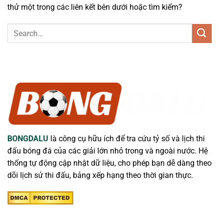
thử một trong các liên kết bên dưới hoặc tìm kiếm?
BONGDALU
là công cụ hữu ích để tra cứu tỷ số và lịch thi
đấu bóng đá của các giải lớn nhỏ trong và ngoài nước. Hệ
thống tự động cập nhật dữ liệu, cho phép bạn dễ dàng theo
dõi lịch sử thi đấu, bảng xếp hạng theo thời gian thực.