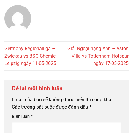
Germany Regionalliga –
Giải Ngoại hạng Anh – Aston
Zwickau vs BSG Chemie
Villa vs Tottenham Hotspur
Leipzig ngày 11-05-2025
ngày 17-05-2025
Để lại một bình luận
Email của bạn sẽ không được hiển thị công khai.
Các trường bắt buộc được đánh dấu
*
Bình luận
*