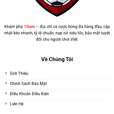
Khám phá
1Gom
– địa chỉ cá cược bóng đá hàng đầu, cập
nhật kèo nhanh, tỷ lệ chuẩn, nạp rút siêu tốc, bảo mật tuyệt
đối cho người chơi Việt.
Về Chúng Tôi
Giới Thiệu
Chính Sách Bảo Mật
Điều Khoản Điều Kiện
Liên Hệ