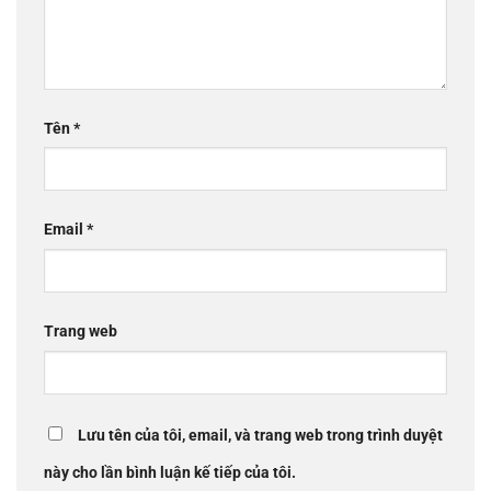
Tên
*
Email
*
Trang web
Lưu tên của tôi, email, và trang web trong trình duyệt
này cho lần bình luận kế tiếp của tôi.