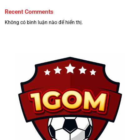
Recent Comments
Không có bình luận nào để hiển thị.