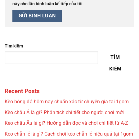
này cho lần bình luận kế tiếp của tôi.
Tìm kiếm
TÌM
KIẾM
Recent Posts
Kèo bóng đá hôm nay chuẩn xác từ chuyên gia tại 1gom
Kèo châu Á là gì? Phân tích chi tiết cho người chơi mới
Kèo châu Âu là gì? Hướng dẫn đọc và chơi chi tiết từ A-Z
Kèo chẵn lẻ là gì? Cách chơi kèo chẵn lẻ hiệu quả tại 1gom