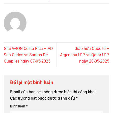
Giải VĐQG Costa Rica – AD
Giao hữu Quốc tế –
San Carlos vs Santos De
Argentina U17 vs Qatar U17
Guapiles ngày 07-05-2025
ngày 20-05-2025
Để lại một bình luận
Email của bạn sẽ không được hiển thị công khai.
Các trường bắt buộc được đánh dấu
*
Bình luận
*