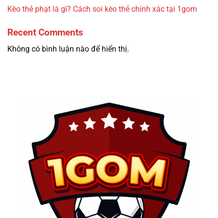
Kèo thẻ phạt là gì? Cách soi kèo thẻ chính xác tại 1gom
Recent Comments
Không có bình luận nào để hiển thị.