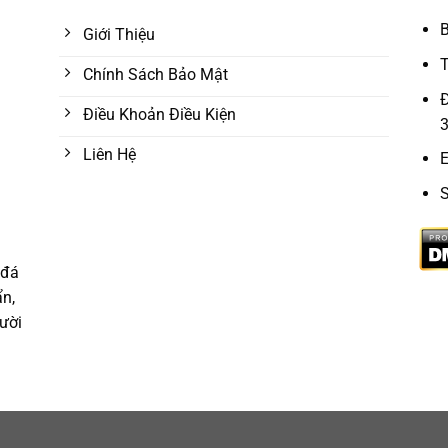
Giới Thiệu
T
Chính Sách Bảo Mật
Đ
Điều Khoản Điều Kiện
3
Liên Hệ
E
S
 đá
ẩn,
gười