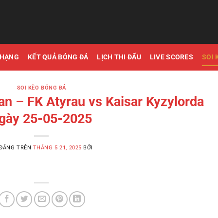
 HẠNG
KẾT QUẢ BÓNG ĐÁ
LỊCH THI ĐẤU
LIVE SCORES
SOI 
SOI KÈO BÓNG ĐÁ
n – FK Atyrau vs Kaisar Kyzylorda
gày 25-05-2025
 ĐĂNG TRÊN
THÁNG 5 21, 2025
BỞI