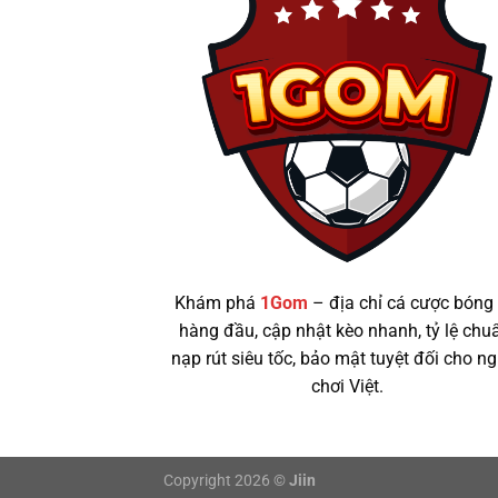
Khám phá
1Gom
– địa chỉ cá cược bóng
hàng đầu, cập nhật kèo nhanh, tỷ lệ chu
nạp rút siêu tốc, bảo mật tuyệt đối cho n
chơi Việt.
Copyright 2026 ©
Jiin