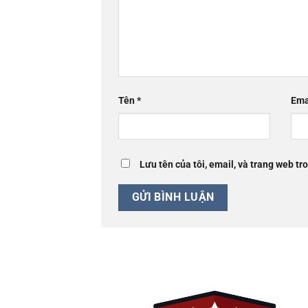
Tên
*
Ema
Lưu tên của tôi, email, và trang web tro