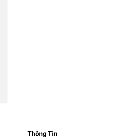
Thông Tin