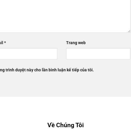
il
*
Trang web
ng trình duyệt này cho lần bình luận kế tiếp của tôi.
Về Chúng Tôi