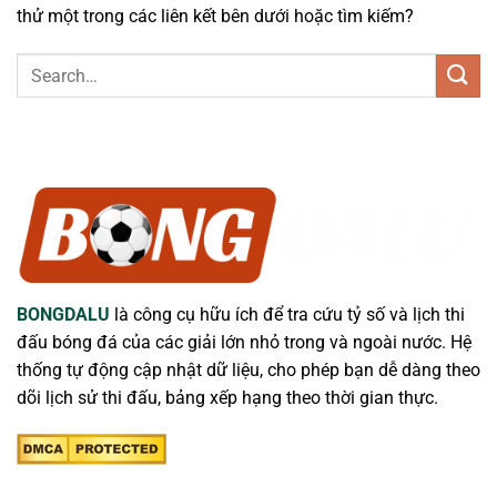
thử một trong các liên kết bên dưới hoặc tìm kiếm?
BONGDALU
là công cụ hữu ích để tra cứu tỷ số và lịch thi
đấu bóng đá của các giải lớn nhỏ trong và ngoài nước. Hệ
thống tự động cập nhật dữ liệu, cho phép bạn dễ dàng theo
dõi lịch sử thi đấu, bảng xếp hạng theo thời gian thực.