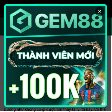
Bỏ
qua
×
nội
dung
BONGDALU
BẢNG XẾP HẠNG
KẾT QUẢ BÓNG ĐÁ
LỊCH THI ĐẤU
LIVESCORE
SOI KÈO BÓNG ĐÁ
404
Rất tiếc! Không tìm thấy trang.
Dường như không có gì được tìm thấy tại vị trí này. Có thể