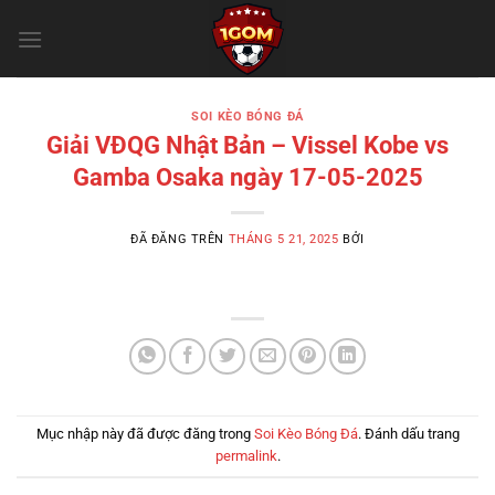
Chuyển
đến
nội
dung
SOI KÈO BÓNG ĐÁ
Giải VĐQG Nhật Bản – Vissel Kobe vs
Gamba Osaka ngày 17-05-2025
ĐÃ ĐĂNG TRÊN
THÁNG 5 21, 2025
BỞI
Mục nhập này đã được đăng trong
Soi Kèo Bóng Đá
. Đánh dấu trang
permalink
.