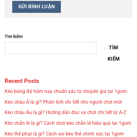
Tìm kiếm
TÌM
KIẾM
Recent Posts
Kèo bóng đá hôm nay chuẩn xác từ chuyên gia tại 1gom
Kèo châu Á là gì? Phân tích chi tiết cho người chơi mới
Kèo châu Âu là gì? Hướng dẫn đọc và chơi chi tiết từ A-Z
Kèo chẵn lẻ là gì? Cách chơi kèo chẵn lẻ hiệu quả tại 1gom
Kèo thẻ phạt là gì? Cách soi kèo thẻ chính xác tại 1gom