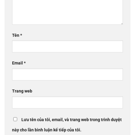
Tên
*
Email
*
Trang web
Lưu tên của tôi, email, và trang web trong trình duyệt
này cho lần bình luận kế tiếp của tôi.