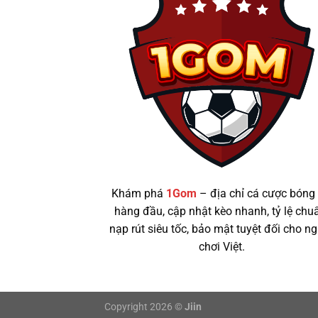
Khám phá
1Gom
– địa chỉ cá cược bóng
hàng đầu, cập nhật kèo nhanh, tỷ lệ chu
nạp rút siêu tốc, bảo mật tuyệt đối cho n
chơi Việt.
Copyright 2026 ©
Jiin