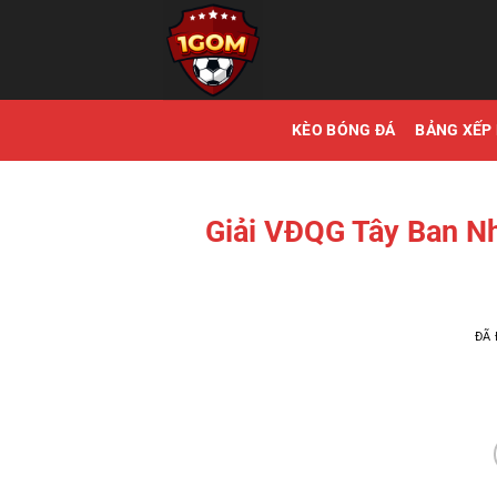
Chuyển
đến
nội
dung
KÈO BÓNG ĐÁ
BẢNG XẾP
Giải VĐQG Tây Ban Nh
ĐÃ