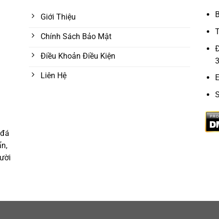
Giới Thiệu
T
Chính Sách Bảo Mật
Đ
Điều Khoản Điều Kiện
3
Liên Hệ
E
S
 đá
ẩn,
gười