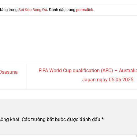
đăng trong
Soi Kèo Bóng Đá
. Đánh dấu trang
permalink
.
FIFA World Cup qualification (AFC) – Australi
 Osasuna
Japan ngày 05-06-2025
công khai.
Các trường bắt buộc được đánh dấu
*