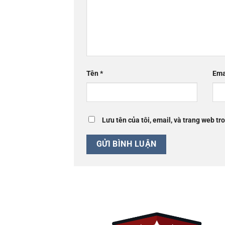
Tên
*
Ema
Lưu tên của tôi, email, và trang web tro