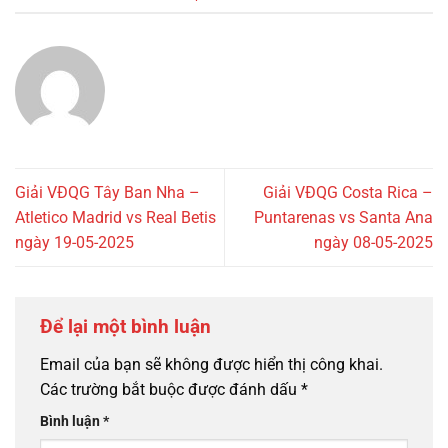
Giải VĐQG Tây Ban Nha –
Giải VĐQG Costa Rica –
Atletico Madrid vs Real Betis
Puntarenas vs Santa Ana
ngày 19-05-2025
ngày 08-05-2025
Để lại một bình luận
Email của bạn sẽ không được hiển thị công khai.
Các trường bắt buộc được đánh dấu
*
Bình luận
*