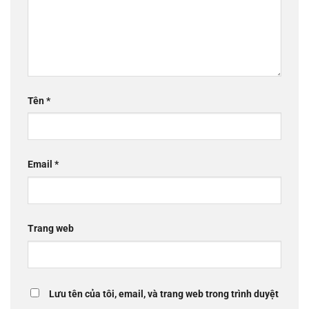
Tên
*
Email
*
Trang web
Lưu tên của tôi, email, và trang web trong trình duyệt