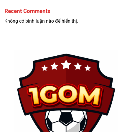
Recent Comments
Không có bình luận nào để hiển thị.