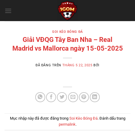
Chuyển
đến
nội
dung
SOI KÈO BÓNG ĐÁ
Giải VĐQG Tây Ban Nha – Real
Madrid vs Mallorca ngày 15-05-2025
ĐÃ ĐĂNG TRÊN
THÁNG 5 22, 2025
BỞI
Mục nhập này đã được đăng trong
Soi Kèo Bóng Đá
. Đánh dấu trang
permalink
.