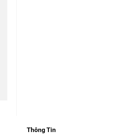
Thông Tin