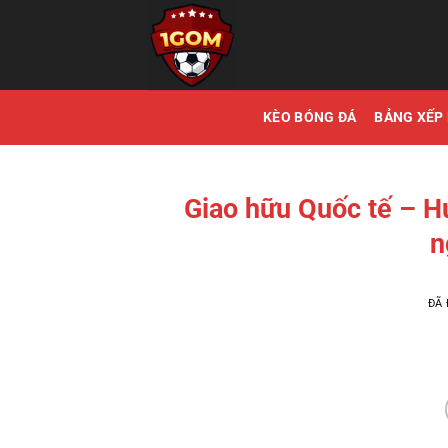
Chuyển
đến
nội
dung
KÈO BÓNG ĐÁ
BẢNG XẾP
Giao hữu Quốc tế – H
n
ĐÃ