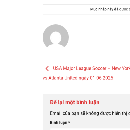
Mục nhập này đã được 
USA Major League Soccer – New York
vs Atlanta United ngày 01-06-2025
Để lại một bình luận
Email của bạn sẽ không được hiển thị 
Bình luận
*