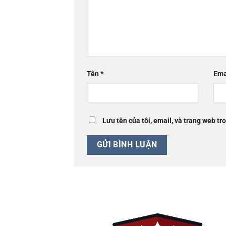
Tên
*
Ema
Lưu tên của tôi, email, và trang web tro