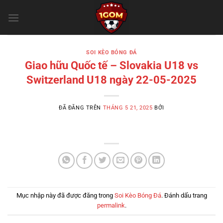
Chuyển
đến
nội
dung
SOI KÈO BÓNG ĐÁ
Giao hữu Quốc tế – Slovakia U18 vs
Switzerland U18 ngày 22-05-2025
ĐÃ ĐĂNG TRÊN
THÁNG 5 21, 2025
BỞI
Mục nhập này đã được đăng trong
Soi Kèo Bóng Đá
. Đánh dấu trang
permalink
.