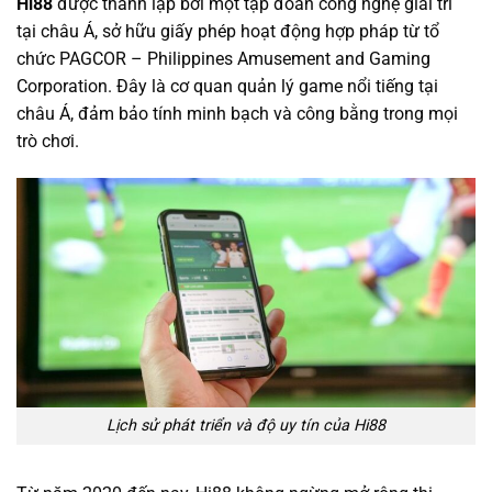
Hi88
được thành lập bởi một tập đoàn công nghệ giải trí
tại châu Á, sở hữu giấy phép hoạt động hợp pháp từ tổ
chức PAGCOR – Philippines Amusement and Gaming
Corporation. Đây là cơ quan quản lý game nổi tiếng tại
châu Á, đảm bảo tính minh bạch và công bằng trong mọi
trò chơi.
Lịch sử phát triển và độ uy tín của Hi88