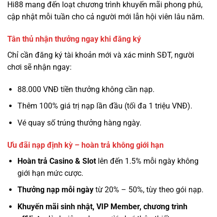
Hi88 mang đến loạt chương trình khuyến mãi phong phú,
cập nhật mỗi tuần cho cả người mới lẫn hội viên lâu năm.
Tân thủ nhận thưởng ngay khi đăng ký
Chỉ cần đăng ký tài khoản mới và xác minh SĐT, người
chơi sẽ nhận ngay:
88.000 VNĐ tiền thưởng không cần nạp.
Thêm 100% giá trị nạp lần đầu (tối đa 1 triệu VNĐ).
Vé quay số trúng thưởng hàng ngày.
Ưu đãi nạp định kỳ – hoàn trả không giới hạn
Hoàn trả Casino & Slot
lên đến 1.5% mỗi ngày không
giới hạn mức cược.
Thưởng nạp mỗi ngày
từ 20% – 50%, tùy theo gói nạp.
Khuyến mãi sinh nhật, VIP Member, chương trình