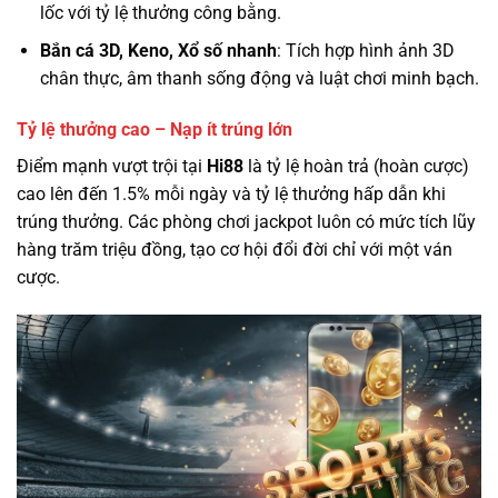
lốc với tỷ lệ thưởng công bằng.
Bắn cá 3D, Keno, Xổ số nhanh
: Tích hợp hình ảnh 3D
chân thực, âm thanh sống động và luật chơi minh bạch.
Tỷ lệ thưởng cao – Nạp ít trúng lớn
Điểm mạnh vượt trội tại
Hi88
là tỷ lệ hoàn trả (hoàn cược)
cao lên đến 1.5% mỗi ngày và tỷ lệ thưởng hấp dẫn khi
trúng thưởng. Các phòng chơi jackpot luôn có mức tích lũy
hàng trăm triệu đồng, tạo cơ hội đổi đời chỉ với một ván
cược.