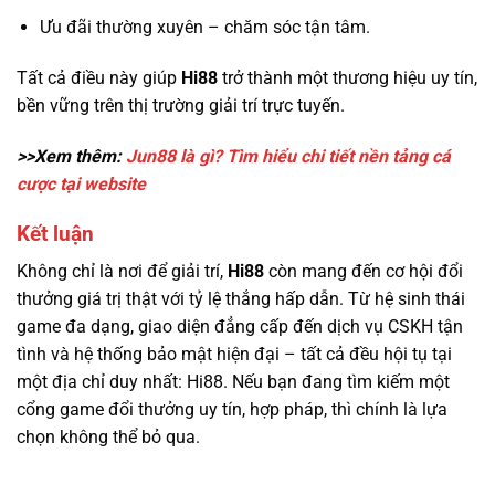
Ưu đãi thường xuyên – chăm sóc tận tâm.
Tất cả điều này giúp
Hi88
trở thành một thương hiệu uy tín,
bền vững trên thị trường giải trí trực tuyến.
>>Xem thêm:
Jun88 là gì? Tìm hiểu chi tiết nền tảng cá
cược tại website
Kết luận
Không chỉ là nơi để giải trí,
Hi88
còn mang đến cơ hội đổi
thưởng giá trị thật với tỷ lệ thắng hấp dẫn. Từ hệ sinh thái
game đa dạng, giao diện đẳng cấp đến dịch vụ CSKH tận
tình và hệ thống bảo mật hiện đại – tất cả đều hội tụ tại
một địa chỉ duy nhất: Hi88. Nếu bạn đang tìm kiếm một
cổng game đổi thưởng uy tín, hợp pháp, thì
chính là lựa
chọn không thể bỏ qua.