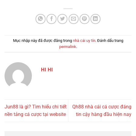
Mục nhập này đã được đăng trong
nhà cái uy tín
. Đánh dấu trang
permalink
.
HI HI
Jun88 là gì? Tìm hiểu chi tiết
Qh88 nhà cái cá cược đáng
nền tảng cá cược tại website
tin cậy hàng đầu hiện nay