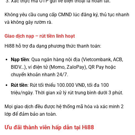
Xác thực mã OTP gửi về điện thoại là hoàn tất.
Không yêu cầu cung cấp CMND lúc đăng ký, thủ tục nhanh
và không gây rườm rà.
Giao dịch nạp – rút tiền linh hoạt
Hi88 hỗ trợ đa dạng phương thức thanh toán:
Nạp tiền
: Qua ngân hàng nội địa (Vietcombank, ACB,
BIDV…), ví điện tử (Momo, ZaloPay), QR Pay hoặc
chuyển khoản nhanh 24/7.
Rút tiền
: Rút tối thiểu 100.000 VNĐ, tối đa 100
triệu/ngày. Thời gian xử lý rút trung bình dưới 3 phút.
Mọi giao dịch đều được hệ thống mã hóa và xác minh 2
lớp để đảm bảo an toàn.
Ưu đãi thành viên hấp dẫn tại Hi88