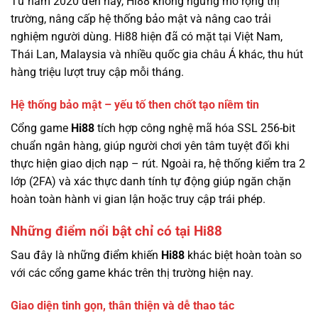
Từ năm 2020 đến nay, Hi88 không ngừng mở rộng thị
trường, nâng cấp hệ thống bảo mật và nâng cao trải
nghiệm người dùng. Hi88 hiện đã có mặt tại Việt Nam,
Thái Lan, Malaysia và nhiều quốc gia châu Á khác, thu hút
hàng triệu lượt truy cập mỗi tháng.
Hệ thống bảo mật – yếu tố then chốt tạo niềm tin
Cổng game
Hi88
tích hợp công nghệ mã hóa SSL 256-bit
chuẩn ngân hàng, giúp người chơi yên tâm tuyệt đối khi
thực hiện giao dịch nạp – rút. Ngoài ra, hệ thống kiểm tra 2
lớp (2FA) và xác thực danh tính tự động giúp ngăn chặn
hoàn toàn hành vi gian lận hoặc truy cập trái phép.
Những điểm nổi bật chỉ có tại Hi88
Sau đây là những điểm khiến
Hi88
khác biệt hoàn toàn so
với các cổng game khác trên thị trường hiện nay.
Giao diện tinh gọn, thân thiện và dễ thao tác