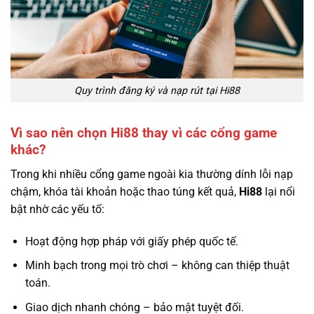
Quy trình đăng ký và nạp rút tại Hi88
Vì sao nên chọn Hi88 thay vì các cổng game
khác?
Trong khi nhiều cổng game ngoài kia thường dính lỗi nạp
chậm, khóa tài khoản hoặc thao túng kết quả,
Hi88
lại nổi
bật nhờ các yếu tố:
Hoạt động hợp pháp với giấy phép quốc tế.
Minh bạch trong mọi trò chơi – không can thiệp thuật
toán.
Giao dịch nhanh chóng – bảo mật tuyệt đối.