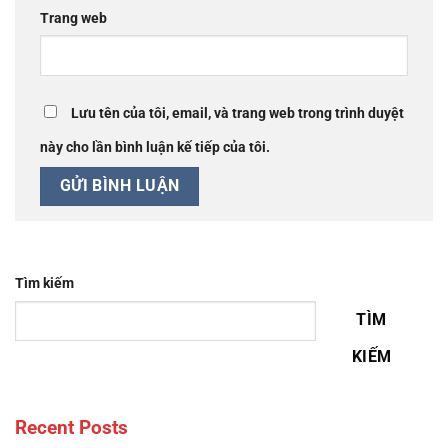
Trang web
Lưu tên của tôi, email, và trang web trong trình duyệt
này cho lần bình luận kế tiếp của tôi.
Tìm kiếm
TÌM
KIẾM
Recent Posts