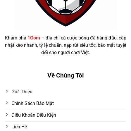
Khám phá
1Gom
– địa chỉ cá cược bóng đá hàng đầu, cập
nhật kèo nhanh, tỷ lệ chuẩn, nạp rút siêu tốc, bảo mật tuyệt
đối cho người chơi Việt.
Về Chúng Tôi
Giới Thiệu
Chính Sách Bảo Mật
Điều Khoản Điều Kiện
Liên Hệ