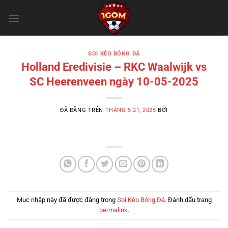
Chuyển
đến
nội
dung
SOI KÈO BÓNG ĐÁ
Holland Eredivisie – RKC Waalwijk vs
SC Heerenveen ngày 10-05-2025
ĐÃ ĐĂNG TRÊN
THÁNG 5 21, 2025
BỞI
Mục nhập này đã được đăng trong
Soi Kèo Bóng Đá
. Đánh dấu trang
permalink
.