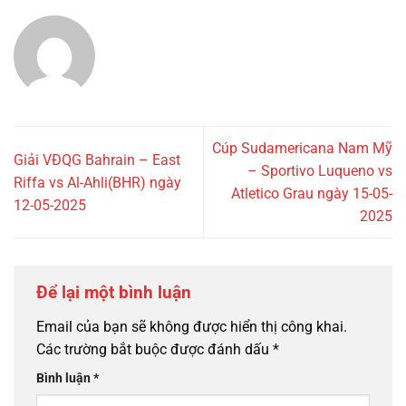
Cúp Sudamericana Nam Mỹ
Giải VĐQG Bahrain – East
– Sportivo Luqueno vs
Riffa vs Al-Ahli(BHR) ngày
Atletico Grau ngày 15-05-
12-05-2025
2025
Để lại một bình luận
Email của bạn sẽ không được hiển thị công khai.
Các trường bắt buộc được đánh dấu
*
Bình luận
*