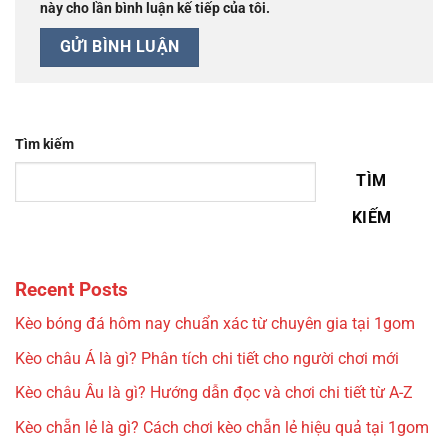
này cho lần bình luận kế tiếp của tôi.
Tìm kiếm
TÌM
KIẾM
Recent Posts
Kèo bóng đá hôm nay chuẩn xác từ chuyên gia tại 1gom
Kèo châu Á là gì? Phân tích chi tiết cho người chơi mới
Kèo châu Âu là gì? Hướng dẫn đọc và chơi chi tiết từ A-Z
Kèo chẵn lẻ là gì? Cách chơi kèo chẵn lẻ hiệu quả tại 1gom