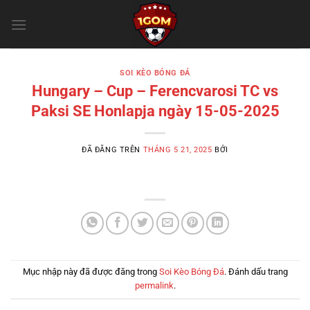
Chuyển
đến
nội
dung
SOI KÈO BÓNG ĐÁ
Hungary – Cup – Ferencvarosi TC vs
Paksi SE Honlapja ngày 15-05-2025
ĐÃ ĐĂNG TRÊN
THÁNG 5 21, 2025
BỞI
Mục nhập này đã được đăng trong
Soi Kèo Bóng Đá
. Đánh dấu trang
permalink
.