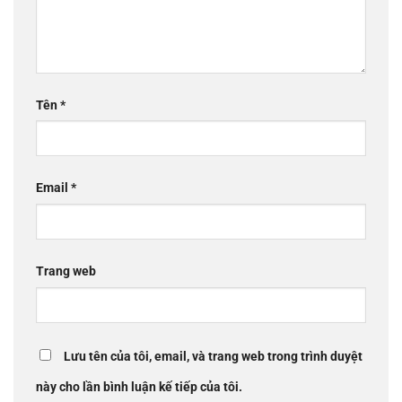
Tên
*
Email
*
Trang web
Lưu tên của tôi, email, và trang web trong trình duyệt
này cho lần bình luận kế tiếp của tôi.