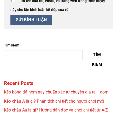
Lưu tên của tôi, email, và trang web trong trình duyệt
này cho lần bình luận kế tiếp của tôi.
Tìm kiếm
TÌM
KIẾM
Recent Posts
Kèo bóng đá hôm nay chuẩn xác từ chuyên gia tại 1gom
Kèo châu Á là gì? Phân tích chi tiết cho người chơi mới
Kèo châu Âu là gì? Hướng dẫn đọc và chơi chi tiết từ A-Z