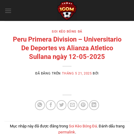
Chuyển
đến
nội
dung
SOI KÈO BÓNG ĐÁ
Peru Primera Division – Universitario
De Deportes vs Alianza Atletico
Sullana ngày 12-05-2025
ĐÃ ĐĂNG TRÊN
THÁNG 5 21, 2025
BỞI
Mục nhập này đã được đăng trong
Soi Kèo Bóng Đá
. Đánh dấu trang
permalink
.