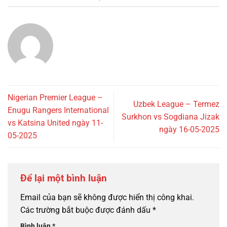
Nigerian Premier League –
Uzbek League – Termez
Enugu Rangers International
Surkhon vs Sogdiana Jizak
vs Katsina United ngày 11-
ngày 16-05-2025
05-2025
Để lại một bình luận
Email của bạn sẽ không được hiển thị công khai.
Các trường bắt buộc được đánh dấu
*
Bình luận
*