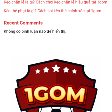
Kèo chẵn lẻ là gì? Cách chơi kèo chẵn lẻ hiệu quả tại 1gom
Kèo thẻ phạt là gì? Cách soi kèo thẻ chính xác tại 1gom
Recent Comments
Không có bình luận nào để hiển thị.