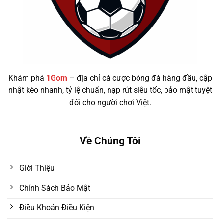
Khám phá
1Gom
– địa chỉ cá cược bóng đá hàng đầu, cập
nhật kèo nhanh, tỷ lệ chuẩn, nạp rút siêu tốc, bảo mật tuyệt
đối cho người chơi Việt.
Về Chúng Tôi
Giới Thiệu
Chính Sách Bảo Mật
Điều Khoản Điều Kiện