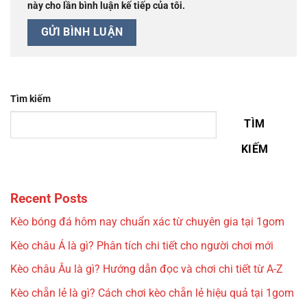
này cho lần bình luận kế tiếp của tôi.
Tìm kiếm
TÌM
KIẾM
Recent Posts
Kèo bóng đá hôm nay chuẩn xác từ chuyên gia tại 1gom
Kèo châu Á là gì? Phân tích chi tiết cho người chơi mới
Kèo châu Âu là gì? Hướng dẫn đọc và chơi chi tiết từ A-Z
Kèo chẵn lẻ là gì? Cách chơi kèo chẵn lẻ hiệu quả tại 1gom