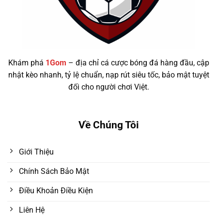
Khám phá
1Gom
– địa chỉ cá cược bóng đá hàng đầu, cập
nhật kèo nhanh, tỷ lệ chuẩn, nạp rút siêu tốc, bảo mật tuyệt
đối cho người chơi Việt.
Về Chúng Tôi
Giới Thiệu
Chính Sách Bảo Mật
Điều Khoản Điều Kiện
Liên Hệ