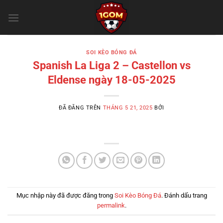
Chuyển
đến
nội
dung
SOI KÈO BÓNG ĐÁ
Spanish La Liga 2 – Castellon vs
Eldense ngày 18-05-2025
ĐÃ ĐĂNG TRÊN
THÁNG 5 21, 2025
BỞI
Mục nhập này đã được đăng trong
Soi Kèo Bóng Đá
. Đánh dấu trang
permalink
.