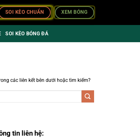
SOI KÈO CHUẨN
XEM BÓNG
E
SOI KÈO BÓNG ĐÁ
trong các liên kết bên dưới hoặc tìm kiếm?
ng tin liên hệ: