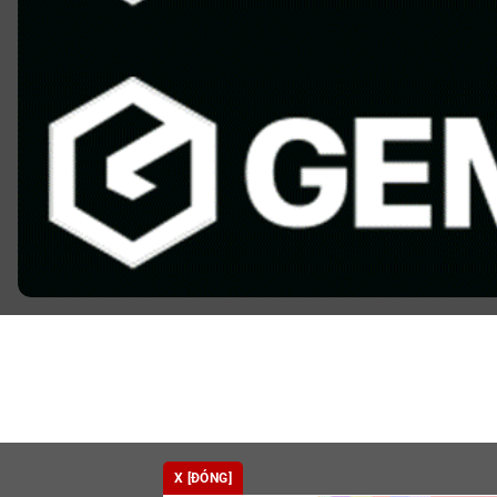
BONGDALU
là công cụ hữu ích để tra cứu 
số và lịch thi đấu bóng đá của các giải lớ
trong và ngoài nước. Hệ thống tự động cậ
nhật dữ liệu, cho phép bạn dễ dàng theo d
lịch sử thi đấu, bảng xếp hạng theo thời gi
thực.
X [ĐÓNG]