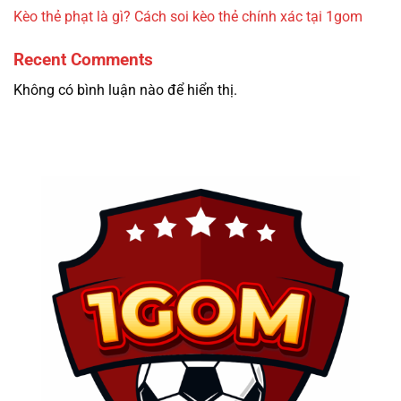
Kèo thẻ phạt là gì? Cách soi kèo thẻ chính xác tại 1gom
Recent Comments
Không có bình luận nào để hiển thị.