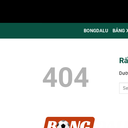
Bỏ
qua
nội
dung
BONGDALU
BẢNG 
Rấ
404
Dườn