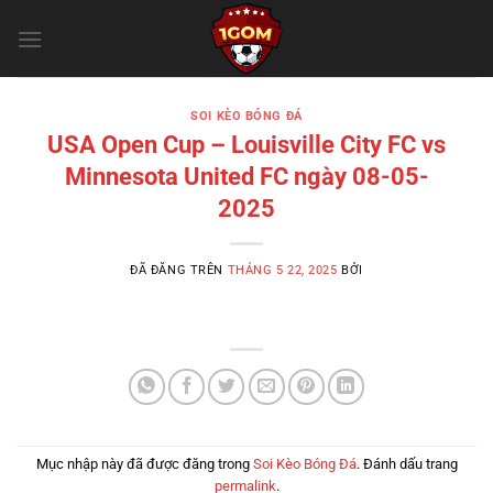
Chuyển
đến
nội
dung
SOI KÈO BÓNG ĐÁ
USA Open Cup – Louisville City FC vs
Minnesota United FC ngày 08-05-
2025
ĐÃ ĐĂNG TRÊN
THÁNG 5 22, 2025
BỞI
Mục nhập này đã được đăng trong
Soi Kèo Bóng Đá
. Đánh dấu trang
permalink
.