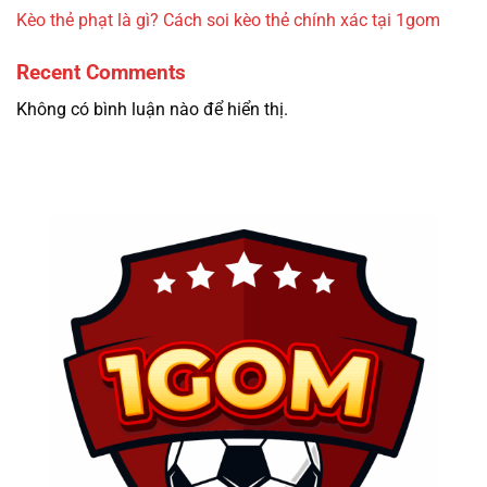
Kèo thẻ phạt là gì? Cách soi kèo thẻ chính xác tại 1gom
Recent Comments
Không có bình luận nào để hiển thị.