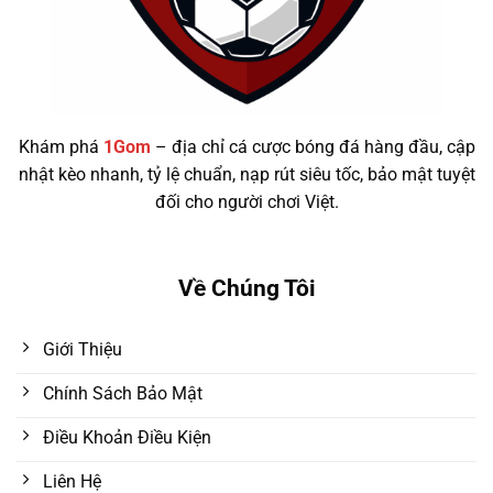
Khám phá
1Gom
– địa chỉ cá cược bóng đá hàng đầu, cập
nhật kèo nhanh, tỷ lệ chuẩn, nạp rút siêu tốc, bảo mật tuyệt
đối cho người chơi Việt.
Về Chúng Tôi
Giới Thiệu
Chính Sách Bảo Mật
Điều Khoản Điều Kiện
Liên Hệ