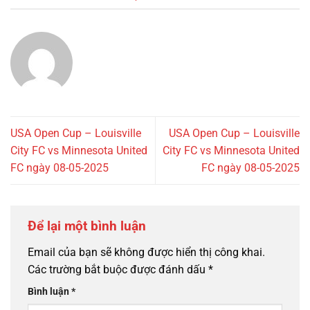
USA Open Cup – Louisville
USA Open Cup – Louisville
City FC vs Minnesota United
City FC vs Minnesota United
FC ngày 08-05-2025
FC ngày 08-05-2025
Để lại một bình luận
Email của bạn sẽ không được hiển thị công khai.
Các trường bắt buộc được đánh dấu
*
Bình luận
*