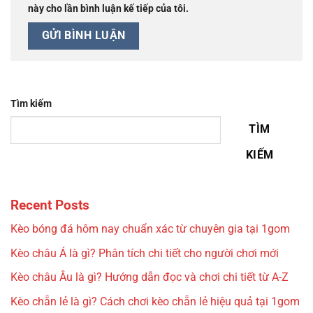
này cho lần bình luận kế tiếp của tôi.
Tìm kiếm
TÌM
KIẾM
Recent Posts
Kèo bóng đá hôm nay chuẩn xác từ chuyên gia tại 1gom
Kèo châu Á là gì? Phân tích chi tiết cho người chơi mới
Kèo châu Âu là gì? Hướng dẫn đọc và chơi chi tiết từ A-Z
Kèo chẵn lẻ là gì? Cách chơi kèo chẵn lẻ hiệu quả tại 1gom