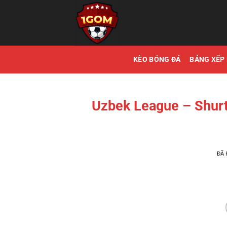
Chuyển
đến
nội
dung
KÈO BÓNG ĐÁ
BẢNG XẾP
Uzbek League – Shurt
ĐÃ