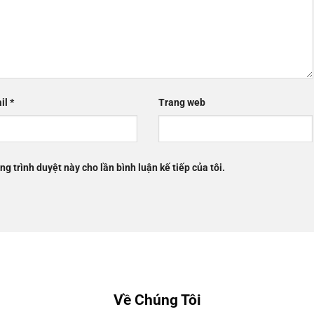
il
*
Trang web
ng trình duyệt này cho lần bình luận kế tiếp của tôi.
Về Chúng Tôi