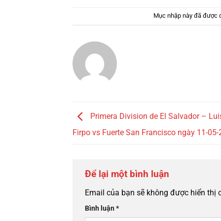
Mục nhập này đã được 
Primera Division de El Salvador – Lui
Firpo vs Fuerte San Francisco ngày 11-05
Để lại một bình luận
Email của bạn sẽ không được hiển thị 
Bình luận
*